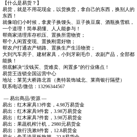
【什么是易货？】
易货，就是不用花现金，以货换货，拿自己的东西，换别人的
东西！
就像咱们小时候，拿麦子换馒头、豆子换豆腐、酒瓶换雪糕，
一个道理！简单易懂、人人能参与！
帮商家清理库存积压、置换所需物资；
帮个人闲置变现、置换刚需好物；
帮农户打通农产销路、置换生产生活物资；
大到汽车房子、建材家具，小到牙刷毛巾、农副产品，全部都
能换！
彻底解决“没钱买、货难卖、闲置多”的行业痛点！
易货王连锁全国运营中心
地址：莱芜大桥路北首（奥特装饰城北、莱商银行隔壁）
联系电话/微信：13296344567
— 易出商品/资源 —
易出：红木家具13件套，4.98万易货金
易出：红木家具9件套，3.98万易货金
易出：红木家具7件套，3.98万易货金
易出：果蔬机榨汁机，2980元易货金
易出：旅行洗漱8件套，12.8易货金
易出：免手洗平板拖把，22.8易货金