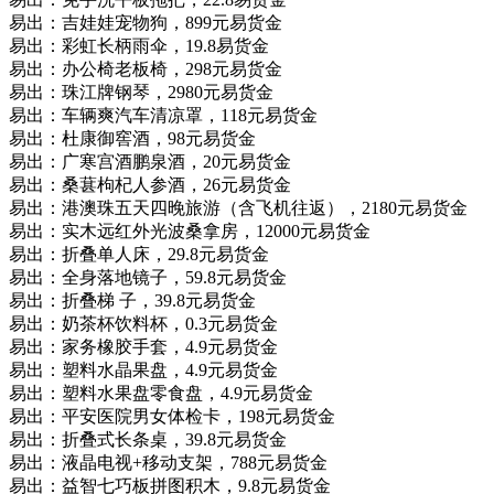
易出：吉娃娃宠物狗，899元易货金
易出：彩虹长柄雨伞，19.8易货金
易出：办公椅老板椅，298元易货金
易出：珠江牌钢琴，2980元易货金
易出：车辆爽汽车清凉罩，118元易货金
易出：杜康御窖酒，98元易货金
易出：广寒宫酒鹏泉酒，20元易货金
易出：桑葚枸杞人参酒，26元易货金
易出：港澳珠五天四晚旅游（含飞机往返），2180元易货金
易出：实木远红外光波桑拿房，12000元易货金
易出：折叠单人床，29.8元易货金
易出：全身落地镜子，59.8元易货金
易出：折叠梯 子，39.8元易货金
易出：奶茶杯饮料杯，0.3元易货金
易出：家务橡胶手套，4.9元易货金
易出：塑料水晶果盘，4.9元易货金
易出：塑料水果盘零食盘，4.9元易货金
易出：平安医院男女体检卡，198元易货金
易出：折叠式长条桌，39.8元易货金
易出：液晶电视+移动支架，788元易货金
易出：益智七巧板拼图积木，9.8元易货金