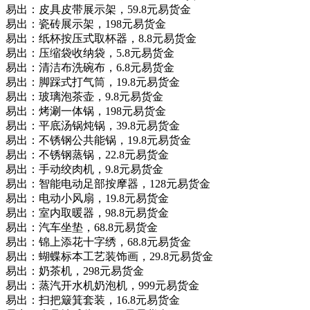
易出：皮具皮带展示架，59.8元易货金
易出：瓷砖展示架，198元易货金
易出：纸杯按压式取杯器，8.8元易货金
易出：压缩袋收纳袋，5.8元易货金
易出：清洁布洗碗布，6.8元易货金
易出：脚踩式打气筒，19.8元易货金
易出：玻璃泡茶壶，9.8元易货金
易出：烤涮一体锅，198元易货金
易出：平底汤锅炖锅，39.8元易货金
易出：不锈钢公共能锅，19.8元易货金
易出：不锈钢蒸锅，22.8元易货金
易出：手动绞肉机，9.8元易货金
易出：智能电动足部按摩器，128元易货金
易出：电动小风扇，19.8元易货金
易出：室内取暖器，98.8元易货金
易出：汽车坐垫，68.8元易货金
易出：锦上添花十字绣，68.8元易货金
易出：蝴蝶标本工艺装饰画，29.8元易货金
易出：奶茶机，298元易货金
易出：蒸汽开水机奶泡机，999元易货金
易出：扫把簸箕套装，16.8元易货金