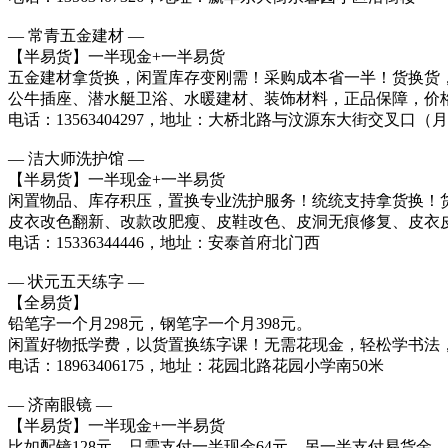
— 常青五金建材 —
【半易货】一半现金+一半易货
五金建材拿货换，闲置库存变刚需！采购成本省一半！货换货
公牛插座、潜水艇卫浴、水暖建材、装饰材料，正品保障，价
电话：13563404297，地址：大桥北路与汶源东大街交叉口（
— 洁大师洗护馆 —
【半易货】一半现金+一半易货
闲置物品、库存积压，置换专业洗护服务！统统支持拿货换！
皮衣改色翻新、改款改肥瘦、皮鞋改色、皮洞无痕修复、皮衣
电话：15336344446，地址：安泰首府北门西
— 状元五天练字 —
【全易货】
铅笔字一个月298元，钢笔字一个月398元。
闲置好物抵学费，以货置换练字课！无需花现金，轻松学书法
电话：18963406175，地址：花园北路花园小学南50米
— 济南眼镜 —
【半易货】一半现金+一半易货
比如配镜128元，只需支付一半现金64元，另一半支付易货金