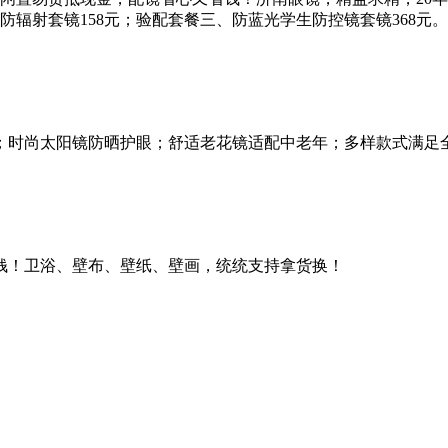
防辐射套镜158元；验配套餐三、防蓝光学生防控镜套镜368元。
时尚太阳镜防晒护眼；舒适老花镜适配中老年；多样款式满足全
钱！卫浴、壁布、壁纸、壁画，统统支持拿货换！