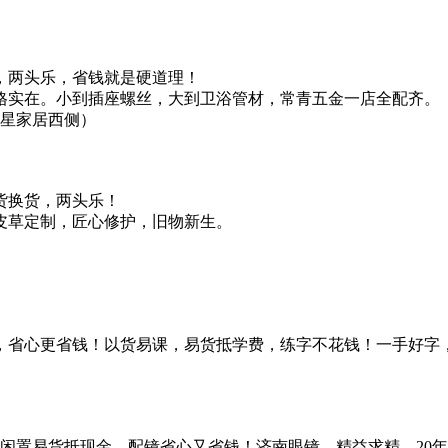
，两头乐，省钱就是硬道理！
格实在。小到插座螺丝，大到卫浴管材，常青五金一店全配齐。
月星家居西侧）
货换货，两头乐！
皮草定制，匠心修护，旧物新生。
，省心更省钱！以货易课，易货抵学费，练字不花钱！一手好字
，闲置易货抵现金，配镜省心又省钱！济南眼镜，精益求精，20