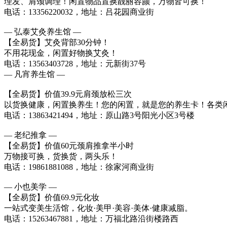
理发、肩颈调理！闲置物品置换靓丽容颜，万物皆可换！
电话：13356220032，地址：吕花园商业街
— 弘泰艾灸养生馆 —
【全易货】艾灸背部30分钟！
不用花现金，闲置好物换艾灸！
电话：13563403728，地址：元新街37号
— 凡宵养生馆 —
【全易货】价值39.9元肩颈放松三次
以货换健康，闲置换养生！您的闲置，就是您的养生卡！各类
电话：13863421494，地址：原山路3号阳光小区3号楼
— 老纪推拿 —
【全易货】价值60元颈肩推拿半小时
万物接可换，货换货，两头乐！
电话：19861881088，地址：徐家河商业街
— 小也美学 —
【全易货】价值69.9元化妆
一站式变美生活馆，化妆·美甲·美容·美体·健康减脂。
电话：15263467881，地址：万福北路沿街楼路西