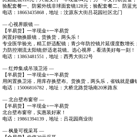
验配套餐一、防紫外线非球面套镜128元；验配套餐二、防蓝光
电话：18663435868，地址：汶源东大街吕花园社区北门
— 心视界眼镜 —
【半易货】一半现金+一半易货
闲置好物换眼镜，货换货，两头乐！
专业医学验光，精工舒适配镜；青少年防控镜片延缓度数增长；
力防控潮流太阳镜|舒适老花镜。选心视界，看清美好每一刻！
电话：13863481551，地址：西秀大街22号
— 红烨集成吊顶卫浴 —
【半易货】一半现金+一半易货
用闲置换卫浴，用库存换壁布。货换货，两头乐，省钱就是赚
电话：15006816782，地址：大桥北路货场南20米路东
— 北台壁布窗帘 —
【半易货】一半现金+一半易货
北台壁布窗帘，实惠装好家！
电话：19861394139，地址：吕花园商业街
— 枫曼可视采耳 —