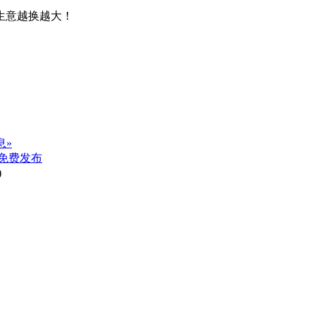
生意越换越大！
息»
免费发布
)