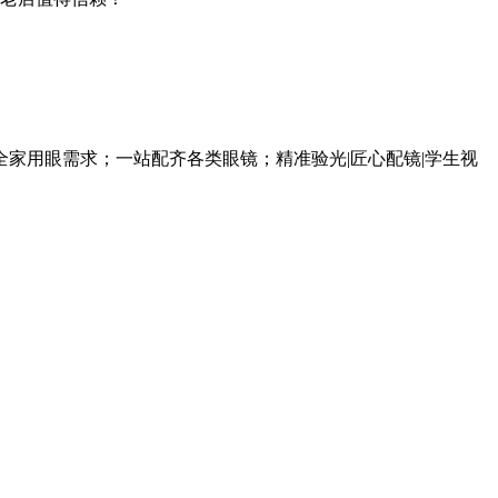
家用眼需求；一站配齐各类眼镜；精准验光|匠心配镜|学生视