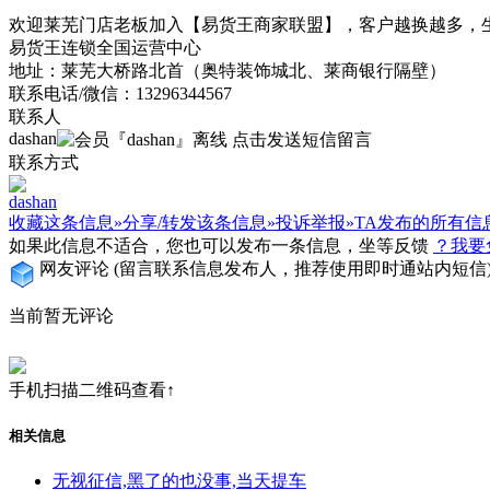
欢迎莱芜门店老板加入【易货王商家联盟】，客户越换越多，
易货王连锁全国运营中心
地址：莱芜大桥路北首（奥特装饰城北、莱商银行隔壁）
联系电话/微信：13296344567
联系人
dashan
联系方式
dashan
收藏这条信息»
分享/转发该条信息»
投诉举报»
TA发布的所有信
如果此信息不适合，您也可以发布一条信息，坐等反馈
？我要
网友评论
(留言联系信息发布人，推荐使用即时通站内短信
当前暂无评论
手机扫描二维码查看↑
相关信息
无视征信,黑了的也没事,当天提车