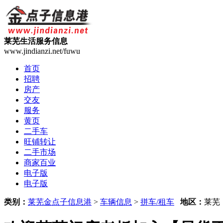
莱芜生活服务信息
www.jindianzi.net/fuwu
首页
招聘
房产
交友
服务
黄页
二手车
旺铺转让
二手市场
商家百业
电子版
电子版
类别：
莱芜金点子信息港
>
车辆信息
>
拼车/租车
地区：
莱