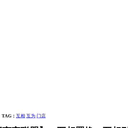
芜
TAG：
互相
互为
门店