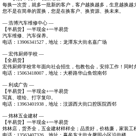
每换一次货，就多一批新的客户，客户越换越多，生意越换越
您不是在简单的置换，您是在换客户、换资源、换未来。
— 浩博汽车维修中心 —
【半易货】一半现金+一半易货
汽车维修、汽车保养。
电话：13906341527，地址：龙潭东大街名嘉广场
— 宏伟厨师学校 —
【全易货】
宏伟厨师学校常年面向社会招生，包教包会，安排工作！同时
电话：15063418007，地址：大桥路华山鱼馆南邻
— 利成广告 —
【半易货】一半现金+一半易货
写真、喷绘、打字复印。
电话：13963401938，地址：汶源西大街口腔医院西邻
— 炜林五金建材 —
【半易货】一半现金+一半易货
炜林店，货齐全，五金建材样样全；品质好，价格廉，家装工
电话：13563407326，地址：赢牟东大街永馨园小区沿街楼