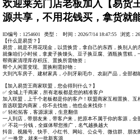
欢迎莱芜门店老板加入【易货
源共享，不用花钱买，拿货就
ID编号：1254601 类型：
时间：2026/7/14 18:47:55 浏览：
【什么是易货？】
易货，就是不用花现金，以货换货，拿自己的东西，换别人的
就像咱们小时候，拿麦子换馒头、豆子换豆腐、酒瓶换雪糕，
帮商家清理库存积压、置换所需物资；
帮个人闲置变现、置换刚需好物；
大到汽车房子、建材家具，小到牙刷毛巾、农副产品，全部都
【加入易货王商家联盟，您会得到什么？】
✅ 全城上千商家，所有老板都是您的精准客户
加入联盟，上千个老板都是你的客户！联盟商家互相置换、互
首选联盟内商家，你不去找他，他也会来找你！
✅ 轻松拓客，客源滚滚，生意翻倍
一人到店，带朋友来，带客户来，把原本不属于你的客源，全
✅ 不花一分钱，全媒体帮您推广，名气越换越大
抖音、视频号、快手、小红书、网站、公众号、微信群、朋友
✅ 一换货，就来一批新客源