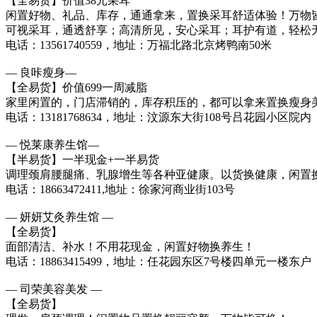
【全易货】价值38元采耳
闲置好物、礼品、库存，通通拿来，置换采耳舒适体验！万物
可视采耳，通透舒享；高清所见，安心采耳；耳护有道，轻松
电话：13561740559，地址：万福北路北京烤鸭南50米
— 良咔瘦身—
【全易货】价值699一周减脂
家里闲置的，门店滞销的，库存积压的，都可以拿来置换瘦身
电话：13181768634，地址：汶源东大街108号吕花园小区院内
— 悦莱康养生馆—
【半易货】一半现金+一半易货
调理颈肩腰腿痛、乳腺增生等各种亚健康。以货换健康，闲置
电话：18663472411,地址：徐家河商业街103号
— 妍妍艾灸养生馆 —
【全易货】
面部清洁、补水！不用花现金，闲置好物换养生！
电话：18863415499，地址：任花园东区7号楼四单元一楼东户
— 司荣美容美发 —
【全易货】