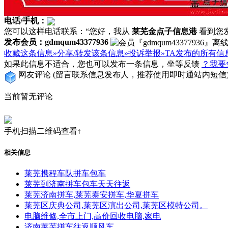
电话/手机：
您可以这样电话联系：“您好，我从
莱芜金点子信息港
看到您发布
发布会员：gdmqum43377936
收藏这条信息»
分享/转发该条信息»
投诉举报»
TA发布的所有信
如果此信息不适合，您也可以发布一条信息，坐等反馈
？我要
网友评论
(留言联系信息发布人，推荐使用即时通站内短信
当前暂无评论
手机扫描二维码查看↑
相关信息
莱芜携程车队拼车包车
莱芜到济南拼车包车天天往返
莱芜济南拼车,莱芜泰安拼车,华夏拼车
莱芜区庆典公司,莱芜区演出公司,莱芜区模特公司。
电脑维修,全市上门,高价回收电脑,家电
济南莱芜拼车往返顺风车