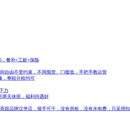
0，餐补+工龄+保险
间自由不受约束，不用囤货、门槛低，手把手教运营
修，整租分租均可
不下力
每月两天休班，福利待遇好
茶跟品牌汉堡店，接手可干，没有房租，没有水电费，只采用扣