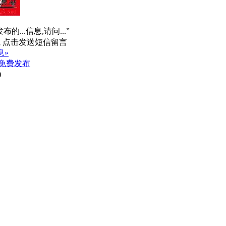
的...信息,请问...”
息»
免费发布
)