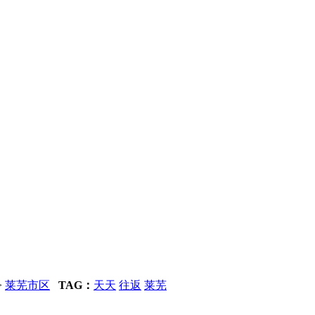
>
莱芜市区
TAG：
天天
往返
莱芜