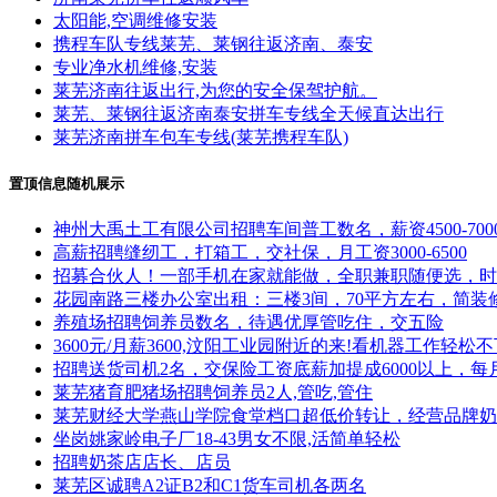
太阳能,空调维修安装
携程车队专线莱芜、莱钢往返济南、泰安
专业净水机维修,安装
莱芜济南往返出行,为您的安全保驾护航。
莱芜、莱钢往返济南泰安拼车专线全天候直达出行
莱芜济南拼车包车专线(莱芜携程车队)
置顶信息随机展示
神州大禹土工有限公司招聘车间普工数名，薪资4500-700
高薪招聘缝纫工，打箱工，交社保，月工资3000-6500
招募合伙人！一部手机在家就能做，全职兼职随便选，时
花园南路三楼办公室出租：三楼3间，70平方左右，简装
养殖场招聘饲养员数名，待遇优厚管吃住，交五险
3600元/月薪3600,汶阳工业园附近的来!看机器工作轻松
招聘送货司机2名，交保险工资底薪加提成6000以上，
莱芜猪育肥猪场招聘饲养员2人,管吃,管住
莱芜财经大学燕山学院食堂档口超低价转让，经营品牌奶
坐岗姚家岭电子厂18-43男女不限,活简单轻松
招聘奶茶店店长、店员
莱芜区诚聘A2证B2和C1货车司机各两名