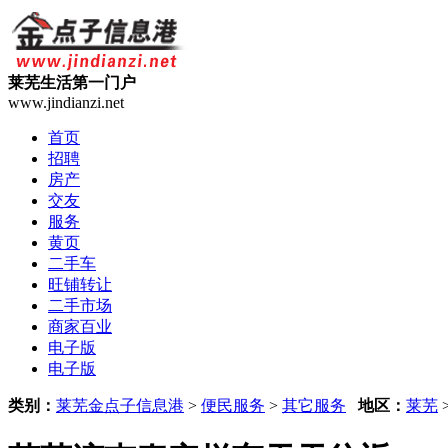
莱芜生活第一门户
www.jindianzi.net
首页
招聘
房产
交友
服务
黄页
二手车
旺铺转让
二手市场
商家百业
电子版
电子版
类别：
莱芜金点子信息港
>
便民服务
>
其它服务
地区：
莱芜