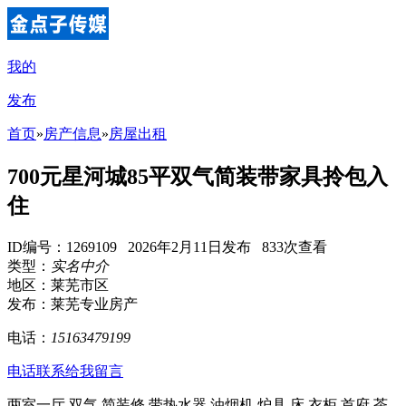
我的
发布
首页
»
房产信息
»
房屋出租
700元星河城85平双气简装带家具拎包入
住
ID编号：1269109 2026年2月11日发布 833次查看
类型：
实名中介
地区：莱芜市区
发布：莱芜专业房产
电话：
15163479199
电话联系
给我留言
两室一厅 双气 简装修 带热水器 油烟机 炉具 床 衣柜 首府 茶