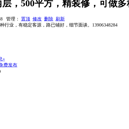
层，500平方，精装修，可做
：948 管理：
置顶
修改
删除
刷新
业，有稳定客源，路已铺好，细节面谈。13906348284
息»
免费发布
)