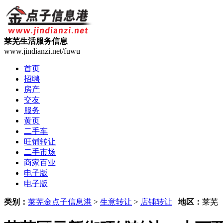
莱芜生活服务信息
www.jindianzi.net/fuwu
首页
招聘
房产
交友
服务
黄页
二手车
旺铺转让
二手市场
商家百业
电子版
电子版
类别：
莱芜金点子信息港
>
生意转让
>
店铺转让
地区：
莱