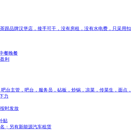
茶跟品牌汉堡店，接手可干，没有房租，没有水电费，只采用扣
,中餐晚餐
盈利
，吧台主管，吧台，服务员，砧板，炒锅，凉菜，传菜生，面点
不下力
按时发放
补贴
名；另有新能源汽车租赁