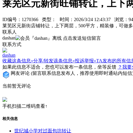
莱芜区元新街旺铺转让，上下两
ID编号：1270366 类型：
时间：2026/3/24 12:43:37 浏览
莱芜区元新街店铺转让，上下两层，500平方，精装修，可做多种行
联系人
dashan
联系方式
dashan
收藏这条信息»
分享/转发该条信息»
投诉举报»
TA发布的所有信
如果此信息不适合，您也可以发布一条信息，坐等反馈
？我要
网友评论
(留言联系信息发布人，推荐使用即时通站内短信
当前暂无评论
手机扫描二维码查看↑
相关信息
世纪城小学对过面包坊转让