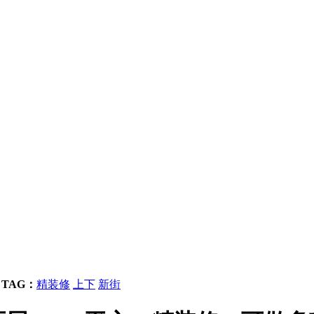
芜
TAG：
精装修
上下
新街