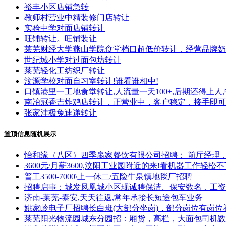
裕丰小区店铺急转
教师村营业中精装修门店转让
实验中学对面店铺转让
旺铺转让。旺铺装让
莱芜财经大学燕山学院食堂档口超低价转让，经营品牌奶
世纪城小学对过面包坊转让
莱芜轻化工纺织厂转让
汶源学校对面自习室转让!谁看谁相中!
口镇港里一工地食堂转让,人流量一天100+,后期还得上人
南冶冠香吉炸鸡店转让，正营业中，客户稳定，接手即可
张家洼极兔速递转让
置顶信息随机展示
怡和缘（八区）四季嬴家餐饮有限公司招聘： 前厅经理
3600元/月薪3600,汶阳工业园附近的来!看机器工作轻松
普工3500-7000\上一休二/五险牛泉镇地毯厂招聘
招聘启事：城发凤凰城小区现诚聘保洁、保安数名，工资
济南-莱芜-泰安,天天往返,常年承接长短途包车业务
姚家岭电子厂招聘长白班(大部分坐岗)，部分岗位有岗位
莱芜阳光物流园城东分园招：厢货，高栏，大面包司机数