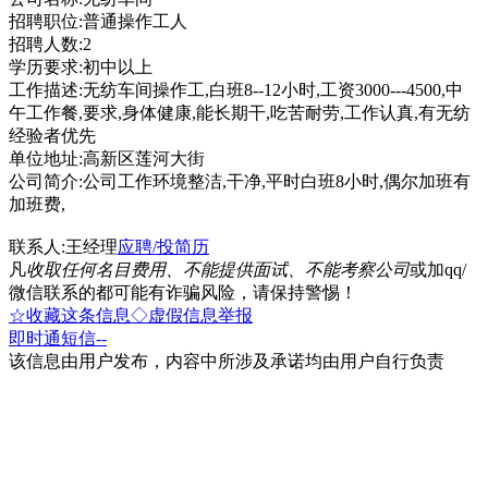
招聘职位:普通操作工人
招聘人数:2
学历要求:初中以上
工作描述:无纺车间操作工,白班8--12小时,工资3000---4500,中
午工作餐,要求,身体健康,能长期干,吃苦耐劳,工作认真,有无纺
经验者优先
单位地址:高新区莲河大街
公司简介:公司工作环境整洁,干净,平时白班8小时,偶尔加班有
加班费,
联系人:王经理
应聘/投简历
凡
收取任何名目费用、不能提供面试、不能考察公司
或加qq/
微信联系的都可能有诈骗风险，请保持警惕！
☆收藏这条信息
◇虚假信息举报
即时通
短信
--
该信息由用户发布，内容中所涉及承诺均由用户自行负责