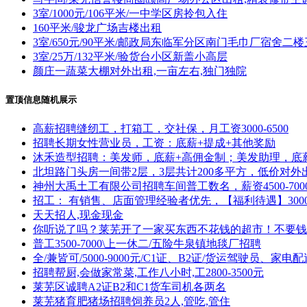
3室/1000元/106平米/一中学区房拎包入住
160平米/骏龙广场吉楼出租
3室/650元/90平米/邮政局东临军分区南门毛巾厂宿舍
3室/25万/132平米/验货台小区新盖小高层
颜庄一蔬菜大棚对外出租,一亩左右,独门独院
置顶信息随机展示
高薪招聘缝纫工，打箱工，交社保，月工资3000-6500
招聘长期女性营业员，工资：底薪+提成+其他奖励
沐禾造型招聘：美发师，底薪+高佣金制；美发助理，底
北坦路门头房一间带2层，3层共计200多平方，低价对
神州大禹土工有限公司招聘车间普工数名，薪资4500-700
招工： 有销售、店面管理经验者优先，【福利待遇】3000
天天招人,现金现金
你听说了吗？莱芜开了一家买东西不花钱的超市！不要钱
普工3500-7000\上一休二/五险牛泉镇地毯厂招聘
全/兼皆可/5000-9000元/C1证、B2证/货运驾驶员、家电
招聘帮厨,会做家常菜,工作八小时,工2800-3500元
莱芜区诚聘A2证B2和C1货车司机各两名
莱芜猪育肥猪场招聘饲养员2人,管吃,管住