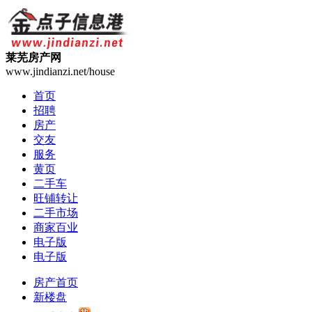
莱芜房产网
www.jindianzi.net/house
首页
招聘
房产
交友
服务
黄页
二手车
旺铺转让
二手市场
商家百业
电子版
电子版
房产首页
新楼盘