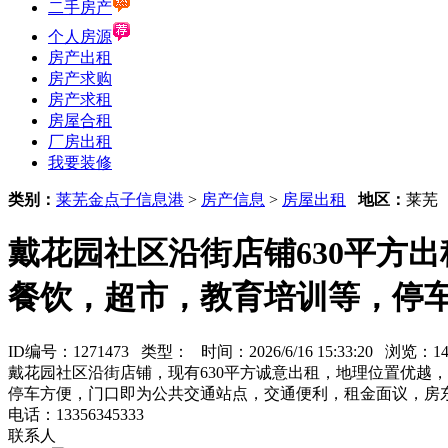
二手房产
个人房源
房产出租
房产求购
房产求租
房屋合租
厂房出租
我要装修
类别：
莱芜金点子信息港
>
房产信息
>
房屋出租
地区：
莱
戴花园社区沿街店铺630平方
餐饮，超市，教育培训等，停
ID编号：1271473 类型：
时间：2026/6/16 15:33:20 浏览：
戴花园社区沿街店铺，现有630平方诚意出租，地理位置优越
停车方便，门口即为公共交通站点，交通便利，租金面议，房
电话：13356345333
联系人