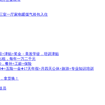
二楼三室一厅家电暖煤气拎包入住
薪+津贴+奖金；美发学徒，培训津贴
外出租，每年一万二千元
0，餐补+工龄+保险
➕+五险一金➕17天年假+月四天公休+旅游+专业知识培训
，拿货换！
配送员