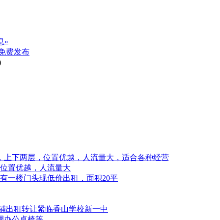
息»
免费发布
)
方，上下两层，位置优越，人流量大，适合各种经营
位置优越，人流量大
有一楼门头现低价出租，面积20平
街商铺出租转让紧临香山学校新一中
调办公桌椅等