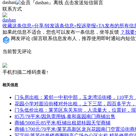
dashan
联系方式
dashan
收藏这条信息»
分享/转发该条信息»
投诉举报»
TA发布的所有信
如果此信息不适合，您也可以发布一条信息，坐等反馈
？我要
网友评论
(留言联系信息发布人，推荐使用即时通站内短信
当前暂无评论
手机扫描二维码查看↑
相关信息
门头房出租：紧邻一中初中部，玉龙湾沿街楼，110平
花园小学对面沿街楼对外出租，上下三层，四百多平方，
门头低价出租：莱芜区东关东街，人流量大，位置好，现
85万/78平米/因急需用钱,泰和嘉园南门商铺出售
商铺/5000元/85平米/旺铺出租碧桂园天玺商铺
商铺/1700元/70平米/莱芜高新区龙兴花园南门空置沿
写字间/莱芜信誉楼商圈颐高广场办公区出租,精装修带空