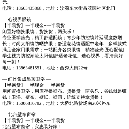
元。
电话：18663435868，地址：汶源东大街吕花园社区北门
— 心视界眼镜 —
【半易货】一半现金+一半易货
闲置好物换眼镜，货换货，两头乐！
专业医学验光，精工舒适配镜；青少年防控镜片延缓度数增
长；时尚太阳镜防晒护眼；舒适老花镜适配中老年；多样款式
满足全家用眼需求；一站配齐各类眼镜；精准验光|匠心配镜|
学生视力防控潮流太阳镜|舒适老花镜。选心视界，看清美好
每一刻！
电话：13863481551，地址：西秀大街22号
— 红烨集成吊顶卫浴 —
【半易货】一半现金+一半易货
用闲置换卫浴，用库存换壁布。货换货，两头乐，省钱就是赚
钱！卫浴、壁布、壁纸、壁画，统统支持拿货换！
电话：15006816782，地址：大桥北路货场南20米路东
— 北台壁布窗帘 —
【半易货】一半现金+一半易货
北台壁布窗帘，实惠装好家！