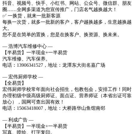
抖音、视频号、快手、小红书、网站、公众号、微信群、朋友
圈……全网多渠道为您宣传推广，门店名气越换越大！
✅ 一换货，就来一批新客源
每换一次货，就多一批新的客户，客户越换越多，生意越换越
大。
您不是在简单的置换，您是在换客户、换资源、换未来。
— 浩博汽车维修中心 —
【半易货】一半现金+一半易货
汽车维修、汽车保养。
电话：13906341527，地址：龙潭东大街名嘉广场
— 宏伟厨师学校 —
【全易货】
宏伟厨师学校常年面向社会招生，包教包会，安排工作！同时
办理初级中级高级厨师证、面点证、营养师证（本省出证可靠
放心），国网可查出国有效！
电话：15063418007，地址：大桥路华山鱼馆南邻
— 利成广告 —
【半易货】一半现金+一半易货
写真、喷绘、打字复印。