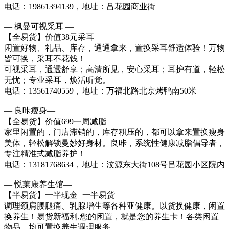
电话：19861394139，地址：吕花园商业街
— 枫曼可视采耳 —
【全易货】价值38元采耳
闲置好物、礼品、库存，通通拿来，置换采耳舒适体验！万物
皆可换，采耳不花钱！
可视采耳，通透舒享；高清所见，安心采耳；耳护有道，轻松
无忧；专业采耳，焕活听觉。
电话：13561740559，地址：万福北路北京烤鸭南50米
— 良咔瘦身—
【全易货】价值699一周减脂
家里闲置的，门店滞销的，库存积压的，都可以拿来置换瘦身
美体，轻松解锁曼妙好身材。良咔，系统性健康减脂倡导者，
专注精准式减脂养护！
电话：13181768634，地址：汶源东大街108号吕花园小区院内
— 悦莱康养生馆—
【半易货】一半现金+一半易货
调理颈肩腰腿痛、乳腺增生等各种亚健康。以货换健康，闲置
换养生！易货新福利,您的闲置，就是您的养生卡！各类闲置
物品，均可置换养生调理服务。