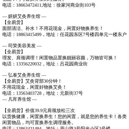
电话：18663472411,地址：徐家河商业街103号
— 妍妍艾灸养生馆 —
【全易货】
面部清洁、补水！不用花现金，闲置好物换养生！
电话：18863415499，地址：任花园东区7号楼四单元一楼东户
— 司荣美容美发 —
【全易货】
理发、肩颈调理！闲置物品置换靓丽容颜，万物皆可换！
电话：13356220032，地址：吕花园商业街
— 弘泰艾灸养生馆 —
【全易货】艾灸背部30分钟！
不用花现金，闲置好物换艾灸！
电话：13563403728，地址：元新街37号
— 凡宵养生馆 —
【全易货】价值39.9元肩颈放松三次
以货换健康，闲置换养生！您的闲置，就是您的养生卡！各类
闲置物品，均可置换养生调理服务。
电话：13863421494，地址：原山路3号阳光小区3号楼