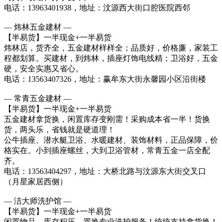
电话：13963401938，地址：汶源西大街口腔医院西邻
— 炜林五金建材 —
【半易货】一半现金+一半易货
炜林店，货齐全，五金建材样样全；品质好，价格廉，家装工
程都划算。买建材，到炜林，插座灯饰电线精；卫浴好，五金
硬，安全实惠又省心。
电话：13563407326，地址：赢牟东大街永馨园小区沿街楼
— 常青五金建材 —
【半易货】一半现金+一半易货
五金建材拿货换，闲置库存变刚需！采购成本省一半！货换
货，两头乐，省钱就是硬道理！
公牛插座、潜水艇卫浴、水暖建材、装饰材料，正品保障，价
格实在。小到插座螺丝，大到卫浴管材，常青五金一店全配
齐。
电话：13563404297，地址：大桥北路与汶源东大街交叉口
（月星家居西侧）
— 洁大师洗护馆 —
【半易货】一半现金+一半易货
闲置物品、库存积压，置换专业洗护服务！统统支持拿货换！