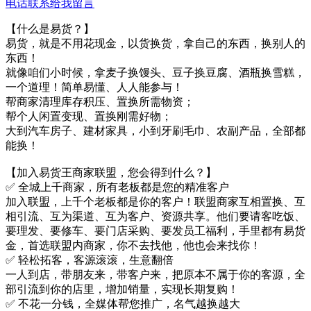
电话联系
给我留言
【什么是易货？】
易货，就是不用花现金，以货换货，拿自己的东西，换别人的
东西！
就像咱们小时候，拿麦子换馒头、豆子换豆腐、酒瓶换雪糕，
一个道理！简单易懂、人人能参与！
帮商家清理库存积压、置换所需物资；
帮个人闲置变现、置换刚需好物；
大到汽车房子、建材家具，小到牙刷毛巾、农副产品，全部都
能换！
【加入易货王商家联盟，您会得到什么？】
✅ 全城上千商家，所有老板都是您的精准客户
加入联盟，上千个老板都是你的客户！联盟商家互相置换、互
相引流、互为渠道、互为客户、资源共享。他们要请客吃饭、
要理发、要修车、要门店采购、要发员工福利，手里都有易货
金，首选联盟内商家，你不去找他，他也会来找你！
✅ 轻松拓客，客源滚滚，生意翻倍
一人到店，带朋友来，带客户来，把原本不属于你的客源，全
部引流到你的店里，增加销量，实现长期复购！
✅ 不花一分钱，全媒体帮您推广，名气越换越大