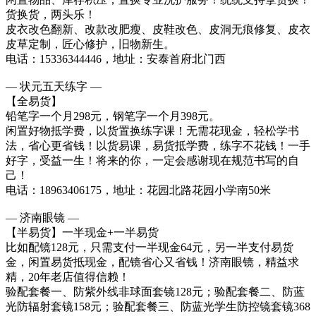
货换货，两头乐！
皮衣改色翻新、改款改肥瘦、皮鞋改色、皮洞无痕修复、皮衣
皮草定制，匠心修护，旧物新生。
电话：15336344446，地址：安泰首府北门西
— 状元五天练字 —
【全易货】
铅笔字一个月298元，钢笔字一个月398元。
闲置好物抵学费，以货置换练字课！无需花现金，轻松学书
法，省心更省钱！以货易课，易货抵学费，练字不花钱！一手
好字，受益一生！将来的你，一定会感谢现在规范书写的自
己！
电话：18963406175，地址：花园北路花园小学南50米
— 济南眼镜 —
【半易货】一半现金+一半易货
比如配镜128元，只需支付一半现金64元，另一半支付易货
金，闲置易货抵现金，配镜省心又省钱！济南眼镜，精益求
精，20年老店值得信赖！
验配套餐一、防紫外线非球面套镜128元；验配套餐二、防蓝
光防辐射套镜158元；验配套餐三、防蓝光学生防控镜套镜368