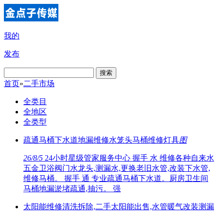
我的
发布
搜索
首页
»
二手市场
全类目
全地区
全类型
疏通马桶下水道地漏维修水笼头马桶维修灯具
图
26/8/5
24小时星级管家服务中心 握手 水 维修各种自来水
五金卫浴阀门水龙头,测漏水,更换老旧水管,改装下水管,
维修马桶。 握手 通 专业疏通马桶下水道。厨房卫生间
马桶地漏淤堵疏通,抽污。 强
太阳能维修清洗拆除,二手太阳能出售,水管暖气改装测漏