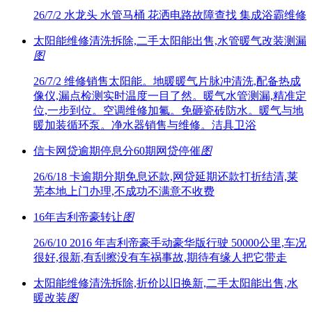
26/7/2
水龙头 水管马桶 花洒电路故障查找 集成浴霸维修
太阳能维修清洗拆除,二手太阳能出售,水管暖气改装测漏
图
26/7/2
维修销售太阳能。地暖暖气片脉冲清洗,配备热成
像仪,漏点检测实时温度一目了然。暖气水管测漏,精准定
位,一步到位。空调维修加氟。免砸瓷砖防水。暖气与地
暖加装循环泵。净水器销售与维修。洁具卫浴
信卡网贷逾期停息分60期网贷停催
图
26/6/18
卡逾期分期免息还款,网贷延期还款打折结清,莱
芜本地上门办理,不成功不满意不收费
16年吉利帝豪转让
图
26/6/10
2016 年吉利帝豪手动豪华版行驶 50000公里,车况
很好,很新,有刮擦没有车祸事故,期待有缘人把它带走
太阳能维修清洗拆除,折价以旧换新,二手太阳能出售,水
暖改装
图