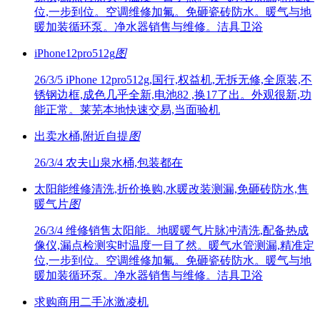
位,一步到位。空调维修加氟。免砸瓷砖防水。暖气与地
暖加装循环泵。净水器销售与维修。洁具卫浴
iPhone12pro512g
图
26/3/5
iPhone 12pro512g,国行,权益机,无拆无修,全原装,不
锈钢边框,成色几乎全新,电池82 ,换17了出。外观很新,功
能正常。莱芜本地快速交易,当面验机
出卖水桶,附近自提
图
26/3/4
农夫山泉水桶,包装都在
太阳能维修清洗,折价换购,水暖改装测漏,免砸砖防水,售
暖气片
图
26/3/4
维修销售太阳能。地暖暖气片脉冲清洗,配备热成
像仪,漏点检测实时温度一目了然。暖气水管测漏,精准定
位,一步到位。空调维修加氟。免砸瓷砖防水。暖气与地
暖加装循环泵。净水器销售与维修。洁具卫浴
求购商用二手冰激凌机