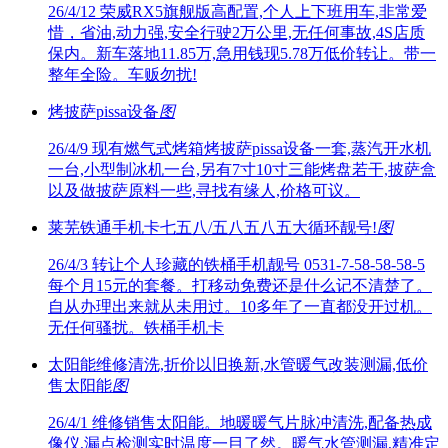
26/4/12
荣威RX5旗舰版高配置,个人上下班用车,非常爱
惜，省油,动力强,安全行驶2万公里,无任何事故,4S店质
保内。新车落地11.85万,急用钱现5.78万低价转让。带一
整年全险。车贩勿扰!
烤披萨pissa设备
图
26/4/9
现有燃气式烤箱烤披萨pissa设备一套,蒸汽开水机
一台,小型制冰机一台,另有7寸10寸三能烤盘若干,披萨盒
以及做披萨原料一些,寻找有缘人,价格可议。
莱芜铁通手机卡七五八/五八五八五大循环靓号!
图
26/4/3
转让个人珍藏的铁桶手机靓号 0531-7-58-58-58-5
每个月15元的套餐。打移动免费还是什么记不清楚了。
自从办理出来就从未用过。10多年了一直都没开过机。
无任何骚扰。铁桶手机卡
太阳能维修清洗,折价以旧换新,水管暖气改装测漏,低价
售太阳能
图
26/4/1
维修销售太阳能。地暖暖气片脉冲清洗,配备热成
像仪,漏点检测实时温度一目了然。暖气水管测漏,精准定