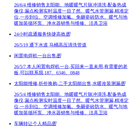
26/6/4
维修销售太阳能。地暖暖气片脉冲清洗,配备热成
像仪,漏点检测实时温度一目了然。暖气水管测漏,精准定
位,一步到位。空调维修加氟。免砸瓷砖防水。暖气与地
暖加装循环泵。净水器销售与维修。洁具卫浴
24小时疏通服务快捷高效
图
26/5/19
通下水道 马桶高压清洗管道
闲置电焊机一台出售
图
26/5/7
本人闲置电焊机一台,买回来一直未用,有需要的老
板,可以联系我,187、6346、0848
太阳能维修,折价换购,二手太阳能出售,水暖改装测漏
图
26/5/4
维修销售太阳能。地暖暖气片脉冲清洗,配备热成
像仪,漏点检测实时温度一目了然。暖气水管测漏,精准定
位,一步到位。空调维修加氟。免砸瓷砖防水。暖气与地
暖加装循环泵。净水器销售与维修。洁具卫浴
车辆转让个人精品
图