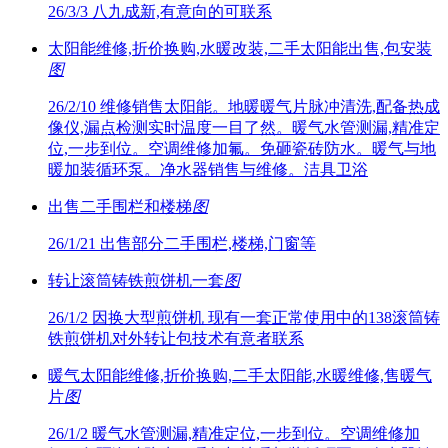
26/3/3
八九成新,有意向的可联系
太阳能维修,折价换购,水暖改装,二手太阳能出售,包安装
图
26/2/10
维修销售太阳能。地暖暖气片脉冲清洗,配备热成
像仪,漏点检测实时温度一目了然。暖气水管测漏,精准定
位,一步到位。空调维修加氟。免砸瓷砖防水。暖气与地
暖加装循环泵。净水器销售与维修。洁具卫浴
出售二手围栏和楼梯
图
26/1/21
出售部分二手围栏,楼梯,门窗等
转让滚筒铸铁煎饼机一套
图
26/1/2
因换大型煎饼机 现有一套正常使用中的138滚筒铸
铁煎饼机对外转让包技术有意者联系
暖气太阳能维修,折价换购,二手太阳能,水暖维修,售暖气
片
图
26/1/2
暖气水管测漏,精准定位,一步到位。空调维修加