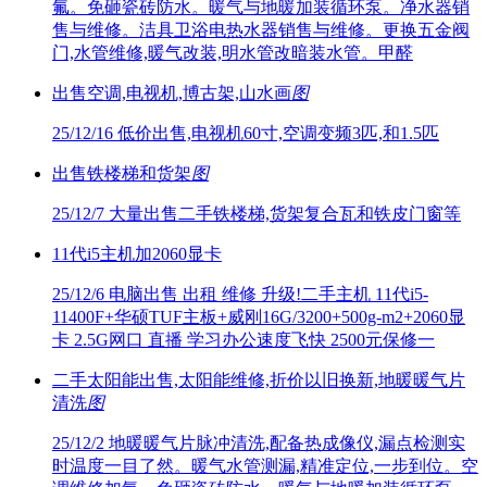
氟。免砸瓷砖防水。暖气与地暖加装循环泵。净水器销
售与维修。洁具卫浴电热水器销售与维修。更换五金阀
门,水管维修,暖气改装,明水管改暗装水管。甲醛
出售空调,电视机,博古架,山水画
图
25/12/16
低价出售,电视机60寸,空调变频3匹,和1.5匹
出售铁楼梯和货架
图
25/12/7
大量出售二手铁楼梯,货架复合瓦和铁皮门窗等
11代i5主机加2060显卡
25/12/6
电脑出售 出租 维修 升级!二手主机 11代i5-
11400F+华硕TUF主板+威刚16G/3200+500g-m2+2060显
卡 2.5G网口 直播 学习办公速度飞快 2500元保修一
二手太阳能出售,太阳能维修,折价以旧换新,地暖暖气片
清洗
图
25/12/2
地暖暖气片脉冲清洗,配备热成像仪,漏点检测实
时温度一目了然。暖气水管测漏,精准定位,一步到位。空