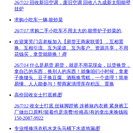
26/7/22
回收新旧空调，废旧空调 回收八九成新太阳能壁
挂炉
求购小吃车一辆,能炒菜
26/7/17
求购二手小吃车不用太大的,能带炉子炒菜的,
欢迎莱芜门店老板加入【易货王商家联盟】，互相置
换、互相引流、互为渠道、互为客户、资源共享，不用
花钱买，拿货就能换！
商
26/7/14
什么是易货 易货，就是不用花现金，以货换货，
拿自己的东西，换别人的东西！就像咱们小时候，拿麦
子换馒头、豆子换豆腐、酒瓶换雪糕，一个道理！简单
易懂、人人能参与！帮商家清理库存积压、置换
高价回收女士打底裤
图
26/7/12
收女士打底 丝袜脚蹬裤 连裤袜内衣裤 紧身裤工
厂做出口原料!留着也是浪费!价格高!有的拿出来换钱啦
150-2087-9922
专业维修洗衣机水龙头马桶下水道地漏
图