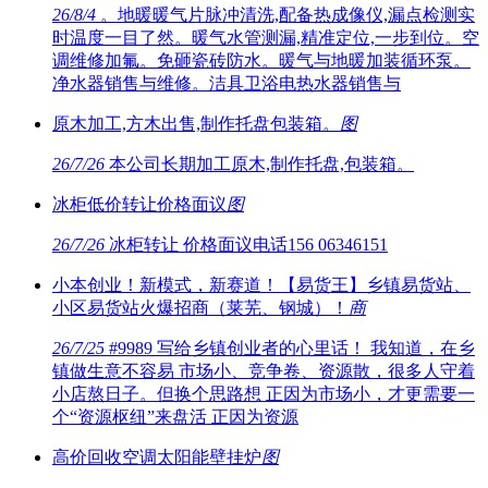
26/8/4
。地暖暖气片脉冲清洗,配备热成像仪,漏点检测实
时温度一目了然。暖气水管测漏,精准定位,一步到位。空
调维修加氟。免砸瓷砖防水。暖气与地暖加装循环泵。
净水器销售与维修。洁具卫浴电热水器销售与
原木加工,方木出售,制作托盘包装箱。
图
26/7/26
本公司长期加工原木,制作托盘,包装箱。
冰柜低价转让价格面议
图
26/7/26
冰柜转让 价格面议电话156 06346151
小本创业！新模式，新赛道！【易货王】乡镇易货站、
小区易货站火爆招商（莱芜、钢城）！
商
26/7/25
#9989 写给乡镇创业者的心里话！ 我知道，在乡
镇做生意不容易 市场小、竞争卷、资源散，很多人守着
小店熬日子。但换个思路想 正因为市场小，才更需要一
个“资源枢纽”来盘活 正因为资源
高价回收空调太阳能壁挂炉
图