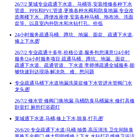
26/7/2
莱城专业疏通下水道、马桶等,安装维修各种下水
管道、PPR和PVC管道,更换各种水阀和防臭地漏,专业改
造阁楼下水、蹲便改座便,安装各种马桶、拖布池、洗面
盆等。以及室内外防水和水钻打孔。价低
24小时服务疏通马桶、蹲坑、地漏、面盆、疏通下水道,
修上下水
图
26/7/2
专业疏通十多年,价格公道,服务包您满意!24小时
服务!24小时服务项目 疏通马桶、蹲坑、地漏、面盆、
疏通下水道、疏通管道、下水道 李师傅疏通全城服务,能
够快速到达现场,解决急、难、愁问题
专业疏通马桶下水道地漏洗菜盆修下水管进水管阀门水
龙头
图
26/7/2
修水管 修阀门换地漏 马桶防臭马桶漏水 修灯具修
卧室灯 厕所灯浴霸灯
莱城通下水道,马桶,修上下水,除臭,打孔
图
26/6/20
专业疏通下水道/马桶 抽粪,高压清洗 卫生间除臭
更换五金阀门 修太阳能维修上下水 水钻打孔维修卫浴洁