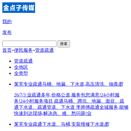
我的
发布
搜索
首页
»
便民服务
»
管道疏通
管道疏通
全地区
全类型
莱芜专业疏通马桶、地漏、下水道,高压清洗、抽粪
图
26/7/3
业疏通多年,价格公道,服务包您满意!24小时服
务!24小时服务项目 疏通马桶、蹲坑、地漏、面盆、疏
通下水道、疏通管道、下水道 李师傅疏通全城服务,能够
快速到达现场,解决急、难、愁问题!业
莱芜专业疏通下水道、马桶,安装维修下水道
图