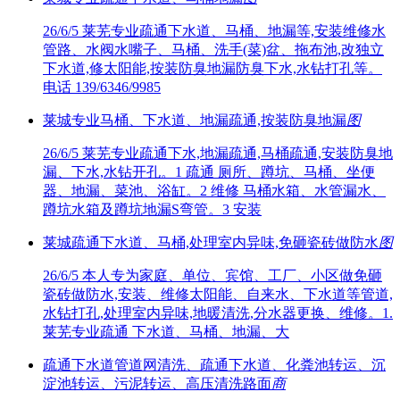
26/6/5
莱芜专业疏通下水道、马桶、地漏等,安装维修水
管路、水阀水嘴子、马桶、洗手(菜)盆、拖布池,改独立
下水道,修太阳能,按装防臭地漏防臭下水,水钻打孔等。
电话 139/6346/9985
莱城专业马桶、下水道、地漏疏通,按装防臭地漏
图
26/6/5
莱芜专业疏通下水,地漏疏通,马桶疏通,安装防臭地
漏、下水,水钻开孔。1 疏通 厕所、蹲坑、马桶、坐便
器、地漏、菜池、浴缸。2 维修 马桶水箱、水管漏水、
蹲坑水箱及蹲坑地漏S弯管。3 安装
莱城疏通下水道、马桶,处理室内异味,免砸瓷砖做防水
图
26/6/5
本人专为家庭、单位、宾馆、工厂、小区做免砸
瓷砖做防水,安装、维修太阳能、自来水、下水道等管道,
水钻打孔,处理室内异味,地暖清洗,分水器更换、维修。1.
莱芜专业疏通 下水道、马桶、地漏、大
疏通下水道管道网清洗、疏通下水道、化粪池转运、沉
淀池转运、污泥转运、高压清洗路面
商