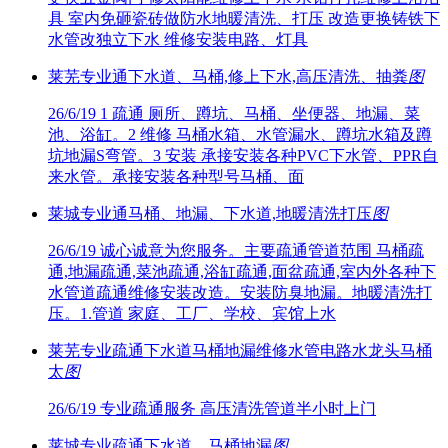
具 室内免砸瓷砖做防水地暖清洗、打压 改造更换铸铁下
水管改独立下水 维修安装电路、灯具
莱芜专业通下水道、马桶,修上下水,高压清洗、抽粪
图
26/6/19
1 疏通 厕所、蹲坑、马桶、坐便器、地漏、菜
池、浴缸。2 维修 马桶水箱、水管漏水、蹲坑水箱及蹲
坑地漏S弯管。3 安装 承接安装各种PVC下水管、PPR自
来水管。承接安装各种型号马桶、面
莱城专业通马桶、地漏、下水道,地暖清洗打压
图
26/6/19
诚心诚意为您服务。主要疏通管道范围 马桶疏
通,地漏疏通,菜池疏通,浴缸疏通,面盆疏通,室内外各种下
水管道疏通维修安装改造。安装防臭地漏。地暖清洗打
压。1.管道 家庭、工厂、学校、宾馆上水
莱芜专业疏通下水道马桶地漏维修水管电路水龙头马桶
太
图
26/6/19
专业疏通服务 高压清洗管道半小时上门
莱城专业疏通下水道、马桶地漏
图