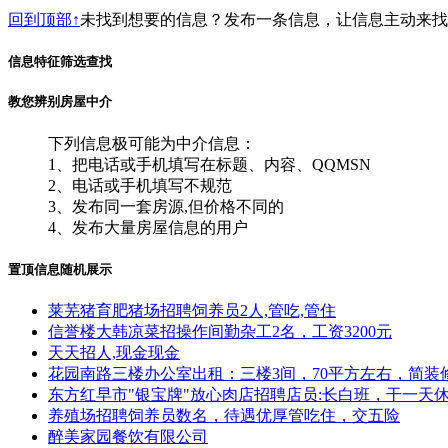
回到顶部↑
未找到想要的信息？发布一条信息，让信息主动来
信息特征筛选查找
教您辨别房屋中介
下列信息极可能为中介信息：
1、把电话或手机填写在标题、内容、QQMSN
2、电话或手机填写不规范
3、发布同一套房源,但价格不同的
4、发布大量房屋信息的用户
置顶信息随机展示
莱芜猪育肥猪场招聘饲养员2人,管吃,管住
信誉楼大韩凉菜招操作间勤杂工2名，工资3200元
天天招人,现金现金
花园南路三楼办公室出租：三楼3间，70平方左右，简装
东方红早市"银宝牌"放心肉店招聘店员:长白班，干一天休半天
养殖场招聘饲养员数名，待遇优厚管吃住，交五险
醉美家园餐饮有限公司