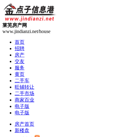
莱芜房产网
www.jindianzi.net/house
首页
招聘
房产
交友
服务
黄页
二手车
旺铺转让
二手市场
商家百业
电子版
电子版
房产首页
新楼盘