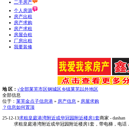
二手房产
个人房源
房产出租
房产求购
房产求租
房屋合租
厂房出租
我要装修
地 区：
√全部
莱芜市区
钢城区
乡镇
莱芜以外地区
全部信息
位于：
莱芜金点子信息港
»
房产信息
»
房屋求购
？信息如何置顶
25-12-13
求租皇庭港湾附近或华冠园附近楼房1套
商家
- dashan
求租皇庭港湾附近或华冠园附近楼房1套，带电梯，电话 ..