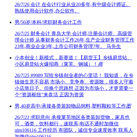
26/7/26
会计 在会计行业从业20多年,有中级会计师证。
熟练使用会计软件,办公软件。
男/50岁/本科/求职财务会计工作
26/7/25
财务会计 青岛大学 会计师,注册会计师、高级管
理会计师 从事财务会计工作26年,生产企业财务管理工作
23年,商业企业3年,上市公司财务管理7年。 马先生
小本创业！新模式，新赛道！【易货王】乡镇易货站、
小区易货站火爆招商（莱芜、钢城）！
商
26/7/25
#9989 写给乡镇创业者的心里话！ 我知道，在乡
镇做生意不容易 市场小、竞争卷、资源散，很多人守着
小店熬日子。但换个思路想 正因为市场小，才更需要一
个“资源枢纽”来盘活 正因为资源
男,40岁高中/承接各类装卸物品饲料,塑料颗粒等工作
图
26/7/21
求职意向 承接莱芜地区各类装卸货物，家具也
可，酒类，饮料都行，速联系,电话不通时加微信
qlm106116 工作经历 有团队，诚信专业速度效率 联系人
加微信qlm106116