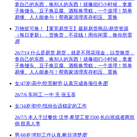
拿自己的东西，换别人的东西！就像咱们小时候，拿麦
子换馒头、豆子换豆腐、酒瓶换雪糕，一个道理！简单
易懂、人人能参与！帮商家清理库存积压、置换
万物皆可换！【莱芜易货王】最新易货商品/易货资源
（每日更新），货换货，不花钱！用你闲置，换你所需
商
26/7/14
什么是易货 易货，就是不用花现金，以货换货，
拿自己的东西，换别人的东西！就像咱们小时候，拿麦
子换馒头、豆子换豆腐、酒瓶换雪糕，一个道理！简单
易懂、人人能参与！帮商家清理库存积压、置换
女/47岁/高中/吃苦耐劳,认真完成各项任务
图
26/7/6
车间工 一中 无 张玉苓
女/34岁/初中/找份合适稳定的工作
26/7/5
本人干过餐饮 汉堡,希望工资3500,长白班或者两班
倒 联系人李
男/68岁/求职工作认真,帐目清楚
图