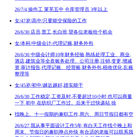
26/7/4
操作工 莱芜五中 仓库管理员 3年以上
女/47岁/高中/只要能交保险的工作
26/6/30
店员,普工,长白班,望各位老板给个机会
女/本科/中级会计-代理记账,财务外包
26/6/30
中级会计师10年财务经验,熟练处理工业、商业,
酒店,建筑业等全盘账务处理。公司注册,注销,变更,增减
资,审计报告,代理记账、经营账,财务外包,税收优化,乱账
整理等
女/45岁/初中/越近越好,踏实能干
26/6/30
工作稳定,工资及时,不要超过10小时,也可以商量
一下 初中 在纺织厂工作过。后来干过快递站 徐
找晚上、十一假期的兼职工作,周六、周日节假日都有空
26/6/27
我从事平面设计工作5年 有白天工作找个晚上和
周末、节假日的兼职挣点外快 有合适的老板可以联系我