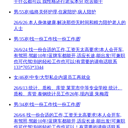
干什么都可以 我性格还行老实本分 吃苦能干
男/55岁/临终关怀护理,住家陪护,病人陪护
26/6/26
本人身体健康,解决那些无时间和精力陪护老人的
人士
男/35岁/找一份工作找一份工作
图
26/6/24
找一份合适的工作,工资无太高要求!本人会开车,
有驾照,驾龄10年!蓝牌车都能开,适应长途,能出发!可兼职
也可代驾!别的轻松工作也可以!有需要的请电话联系
133*7053*3344
女/46岁/中专/大型私企内退员工再就业
26/6/13
统计、质检、库管 莱芜市中等专业学校 统计、
质检、库管 泰钢统计员工作26年,现内退 朱梅霞
男/34岁/找一份工作找一份工作
图
26/6/6
找一份合适的工作,工资无太高要求!本人会开车,
有驾照,驾龄10年!蓝牌车都能开,适应长途,能出发!可兼职
也可代驾!别的轻松工作也可以！有需要的请电话联系