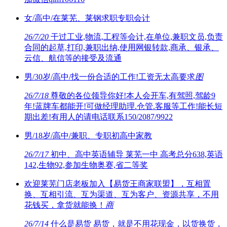
女/高中/在莱芜、莱钢求职专职会计
26/7/20
干过工业,物流,工程等会计,在单位,兼职文员,负责
合同的起草,打印,兼职出纳,使用网银转款,商承、银承、
云信、航信等的接受及流通
男/30岁/高中/找一份合适的工作!工资无太高要求
图
26/7/18
尊敬的各位领导你好!本人会开车,有驾照,驾龄9
年!蓝牌车都能开!可做经理助理.仓管.客服等工作!能长短
期出差!有用人的请电话联系150/2087/9922
男/18岁/高中/兼职、专职初高中家教
26/7/17
初中、高中英语辅导 莱芜一中 高考总分638,英语
142,生物92,参加生物奥赛,省二等奖
欢迎莱芜门店老板加入【易货王商家联盟】，互相置
换、互相引流、互为渠道、互为客户、资源共享，不用
花钱买，拿货就能换！
商
26/7/14
什么是易货 易货，就是不用花现金，以货换货，