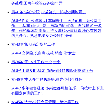
务处理,工商年检等业务操作 亓
男/41岁/诚心求职,非诚勿扰。长期短期均可。
26/8/4
性别 男 年龄 41 车间普工、送货司机、办公室工
作、小型车司机(手动、自动挡均可)等。自我描述 十多
年工作经验,本科学历。待人谦和,做事认真细心,有较强
的责任心。熟悉电脑及办公软件操作
女/43岁/长期稳定型的工作
26/8/4
交保险,长白班 技校 销售, 孙女士
男/36岁/高中/找工作一个,一个
26/8/4
工资及时,稳定点的(保险销售除外)微信同号
女/46岁/本人多年销售经验,多岗位都可胜任
26/8/2
多年销售经验,多岗位都可胜任,求一份按时上下班,
有固定休班的工作。
女/45岁/大专/求职仓库管理、统计等工作