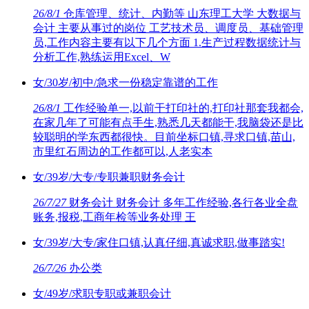
26/8/1
仓库管理、统计、内勤等 山东理工大学 大数据与
会计 主要从事过的岗位 工艺技术员、调度员、基础管理
员,工作内容主要有以下几个方面 1.生产过程数据统计与
分析工作,熟练运用Excel、W
女/30岁/初中/急求一份稳定靠谱的工作
26/8/1
工作经验单一,以前干打印社的,打印社那套我都会,
在家几年了可能有点手生,熟悉几天都能干,我脑袋还是比
较聪明的学东西都很快。目前坐标口镇,寻求口镇,苗山,
市里红石周边的工作都可以,人老实本
女/39岁/大专/专职兼职财务会计
26/7/27
财务会计 财务会计 多年工作经验,各行各业全盘
账务,报税,工商年检等业务处理 王
女/39岁/大专/家住口镇,认真仔细,真诚求职,做事踏实!
26/7/26
办公类
女/49岁/求职专职或兼职会计