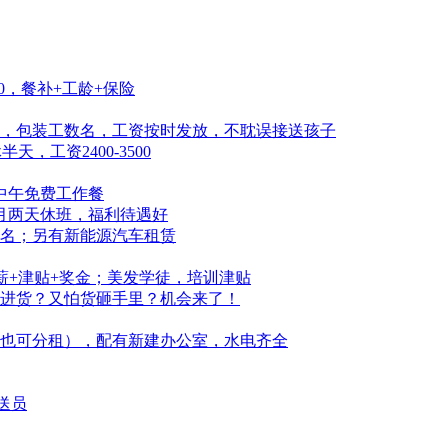
0，餐补+工龄+保险
，包装工数名，工资按时发放，不耽误接送孩子
，工资2400-3500
中午免费工作餐
每月两天休班，福利待遇好
名；另有新能源汽车租赁
薪+津贴+奖金；美发学徒，培训津贴
进货？又怕货砸手里？机会来了！
（也可分租），配有新建办公室，水电齐全
配送员